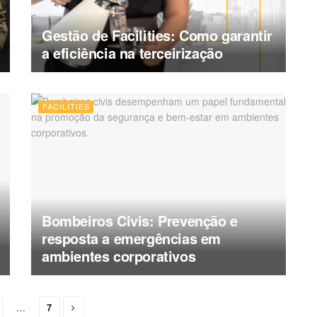
Gestão de Facilities: Como garantir
a eficiência na terceirização
FACILITIES
Bombeiros Civis: Prevenção e
resposta a emergências em
ambientes corporativos
…
7