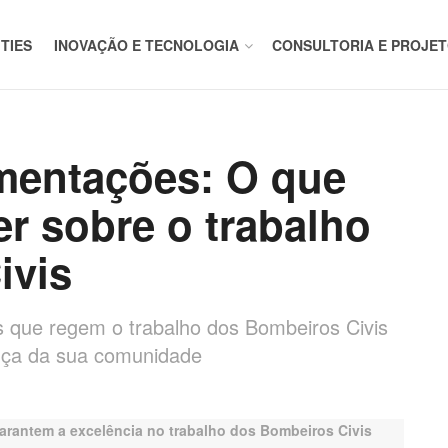
ITIES
INOVAÇÃO E TECNOLOGIA
CONSULTORIA E PROJE
mentações: O que
er sobre o trabalho
ivis
 que regem o trabalho dos Bombeiros Civis
nça da sua comunidade