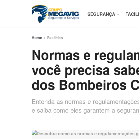
SEGURANÇA
FACIL
Home
Facilities
Normas e regula
você precisa sab
dos Bombeiros C
Entenda as normas e regulamentações
e saiba como eles garantem a segura