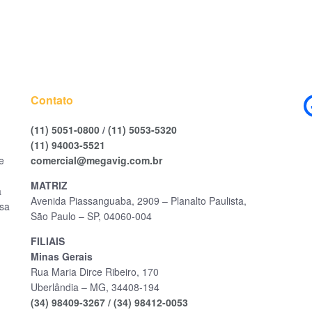
Contato
(11) 5051-0800
/
(11) 5053-5320
(11) 94003-5521
e
comercial@megavig.com.br
MATRIZ
a
Avenida Piassanguaba, 2909 – Planalto Paulista,
ssa
São Paulo – SP, 04060-004
FILIAIS
Minas Gerais
Rua Maria Dirce Ribeiro, 170
Uberlândia – MG, 34408-194
(34) 98409-3267 /
(34) 98412-0053