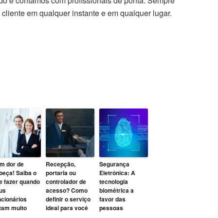
o e contamos com profissionais de ponta. Sempre
 cliente em qualquer instante e em qualquer lugar.
m dor de
Recepção,
Segurança
beça! Saiba o
portaria ou
Eletrônica: A
e fazer quando
controlador de
tecnologia
us
acesso? Como
biométrica a
ncionários
definir o serviço
favor das
ltam muito
ideal para você
pessoas