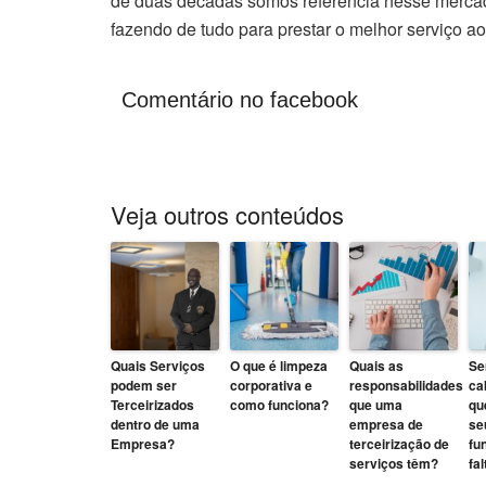
de duas décadas somos referência nesse mercad
fazendo de tudo para prestar o melhor serviço ao
Comentário no facebook
Veja outros conteúdos
Quais Serviços
O que é limpeza
Quais as
Se
podem ser
corporativa e
responsabilidades
ca
Terceirizados
como funciona?
que uma
qu
dentro de uma
empresa de
se
Empresa?
terceirização de
fu
serviços têm?
fa