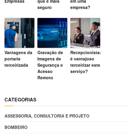
Empresas
que é mais
em uma
seguro
empresa?
Vantagens da
Gravação de
Recepcionista:
portaria
Imagens de
é vantajoso
terceirizada
Segurança e
terceirizar este
Acesso
serviço?
Remoto
CATEGORIAS
ASSESSORIA, CONSULTORIA E PROJETO
BOMBEIRO